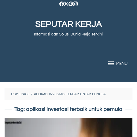
Skip
to
SEPUTAR KERJA
content
Informasi dan Solusi Dunia Kerja Terkini
MENU
HOMEPAGE
/
APLIKASI INVESTASI TERBAIK UNTUK PEMULA
Tag:
aplikasi investasi terbaik untuk pemula