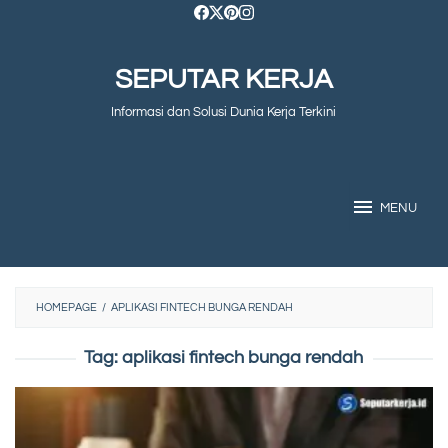
Skip
to
SEPUTAR KERJA
content
Informasi dan Solusi Dunia Kerja Terkini
MENU
HOMEPAGE
/
APLIKASI FINTECH BUNGA RENDAH
Tag:
aplikasi fintech bunga rendah