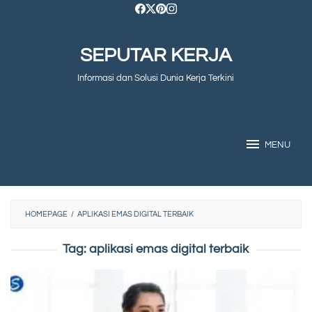
Skip
to
SEPUTAR KERJA
content
Informasi dan Solusi Dunia Kerja Terkini
MENU
HOMEPAGE
/
APLIKASI EMAS DIGITAL TERBAIK
Tag:
aplikasi emas digital terbaik