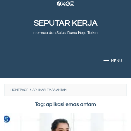
Skip
to
SEPUTAR KERJA
content
Informasi dan Solusi Dunia Kerja Terkini
MENU
HOMEPAGE
/
APLIKASI EMAS ANTAM
Tag:
aplikasi emas antam