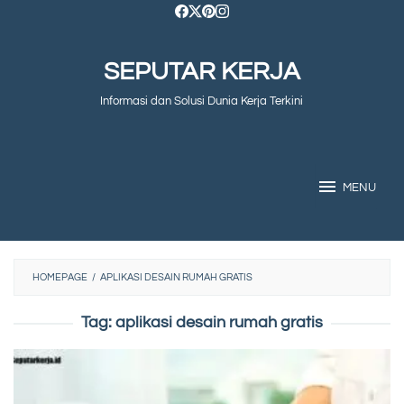
Skip
to
SEPUTAR KERJA
content
Informasi dan Solusi Dunia Kerja Terkini
MENU
HOMEPAGE
/
APLIKASI DESAIN RUMAH GRATIS
Tag:
aplikasi desain rumah gratis