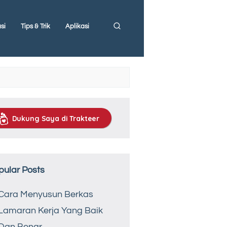
si
Tips & Trik
Aplikasi
Dukung Saya di Trakteer
pular Posts
Cara Menyusun Berkas
Lamaran Kerja Yang Baik
Dan Benar