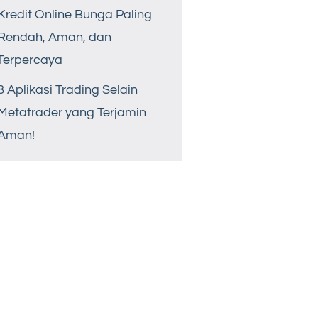
Kredit Online Bunga Paling
Rendah, Aman, dan
Terpercaya
8 Aplikasi Trading Selain
Metatrader yang Terjamin
Aman!