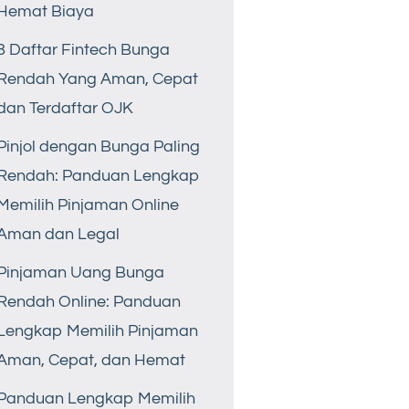
Hemat Biaya
8 Daftar Fintech Bunga
Rendah Yang Aman, Cepat
dan Terdaftar OJK
Pinjol dengan Bunga Paling
Rendah: Panduan Lengkap
Memilih Pinjaman Online
Aman dan Legal
Pinjaman Uang Bunga
Rendah Online: Panduan
Lengkap Memilih Pinjaman
Aman, Cepat, dan Hemat
Panduan Lengkap Memilih