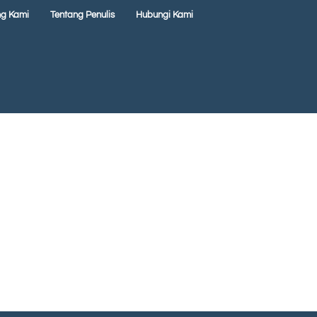
ng Kami
Tentang Penulis
Hubungi Kami