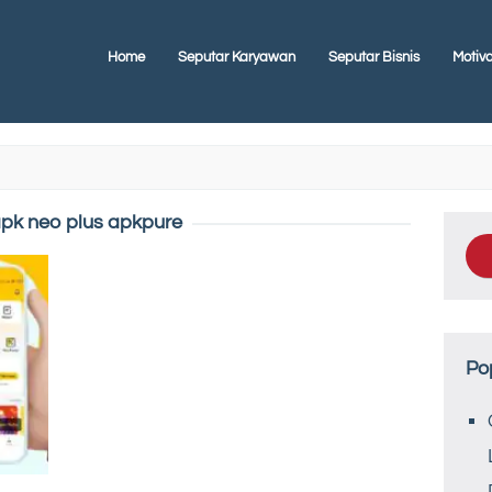
Home
Seputar Karyawan
Seputar Bisnis
Motiva
pk neo plus apkpure
Po