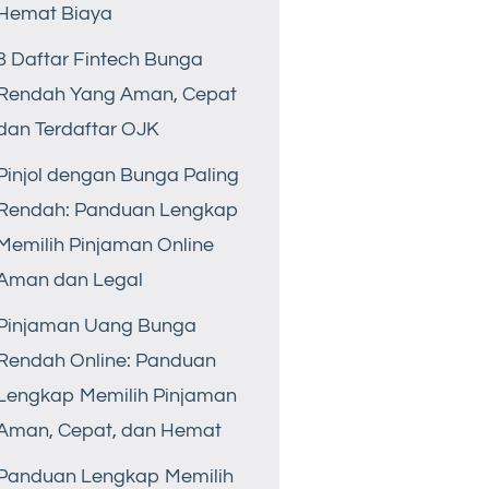
Hemat Biaya
8 Daftar Fintech Bunga
Rendah Yang Aman, Cepat
dan Terdaftar OJK
Pinjol dengan Bunga Paling
Rendah: Panduan Lengkap
Memilih Pinjaman Online
Aman dan Legal
Pinjaman Uang Bunga
Rendah Online: Panduan
Lengkap Memilih Pinjaman
Aman, Cepat, dan Hemat
Panduan Lengkap Memilih