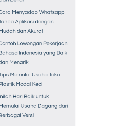
Cara Menyadap Whatsapp
Tanpa Aplikasi dengan
Mudah dan Akurat
Contoh Lowongan Pekerjaan
Bahasa Indonesia yang Baik
dan Menarik
Tips Memulai Usaha Toko
Plastik Modal Kecil
Inilah Hari Baik untuk
Memulai Usaha Dagang dari
Berbagai Versi