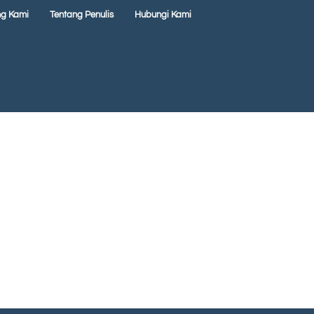
ng Kami
Tentang Penulis
Hubungi Kami