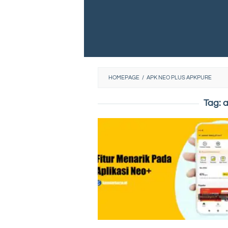
HOMEPAGE
/
APK NEO PLUS APKPURE
Tag:
a