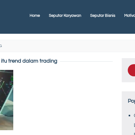
Home
Seputar Karyawan
Seputar Bisnis
Motiva
G
itu trend dalam trading
Po