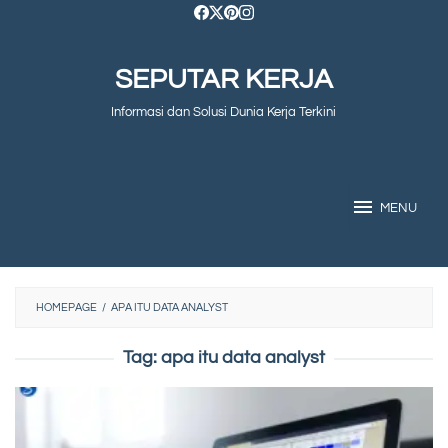
Skip
to
SEPUTAR KERJA
content
Informasi dan Solusi Dunia Kerja Terkini
MENU
HOMEPAGE
/
APA ITU DATA ANALYST
Tag:
apa itu data analyst