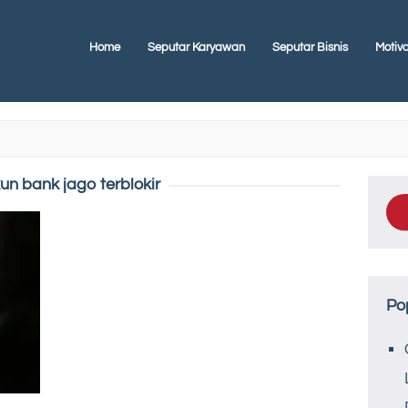
Home
Seputar Karyawan
Seputar Bisnis
Motiva
un bank jago terblokir
Po