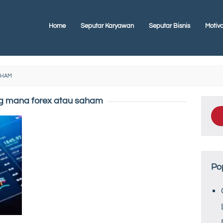
Home
Seputar Karyawan
Seputar Bisnis
Motiva
AHAM
g mana forex atau saham
Po