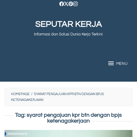
Skip
to
SEPUTAR KERJA
content
Informasi dan Solusi Dunia Kerja Terkini
MENU
HOMEPAGE
/
SYARAT PENGAJUAN KPR BTN DENGAN BPJS
KETENAGAKERJAAN
Tag:
syarat pengajuan kpr btn dengan bpjs
ketenagakerjaan