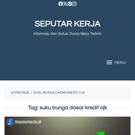
Skip
to
SEPUTAR KERJA
content
Informasi dan Solusi Dunia Kerja Terkini
MENU
HOMEPAGE
/
SUKU BUNGA DASAR KREDIT OJK
Tag:
suku bunga dasar kredit ojk