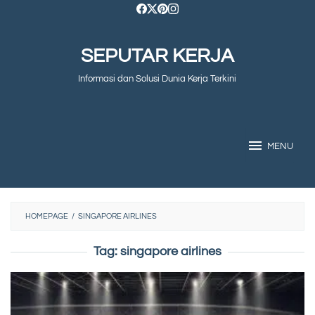
Skip
to
SEPUTAR KERJA
content
Informasi dan Solusi Dunia Kerja Terkini
MENU
HOMEPAGE
/
SINGAPORE AIRLINES
Tag:
singapore airlines