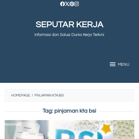
Skip
to
SEPUTAR KERJA
content
Informasi dan Solusi Dunia Kerja Terkini
MENU
HOMEPAGE
/
PINJAMAN KTA BSI
Tag:
pinjaman kta bsi