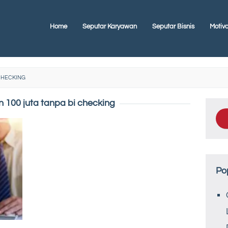
Home
Seputar Karyawan
Seputar Bisnis
Motiva
 CHECKING
 100 juta tanpa bi checking
Po