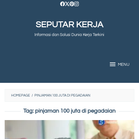
Skip
to
SEPUTAR KERJA
content
Informasi dan Solusi Dunia Kerja Terkini
MENU
HOMEPAGE
/
PINJAMAN 100 JUTA DI PEGADAIAN
Tag:
pinjaman 100 juta di pegadaian