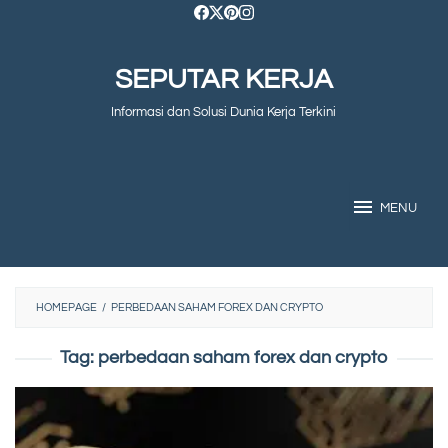
Skip
to
SEPUTAR KERJA
content
Informasi dan Solusi Dunia Kerja Terkini
MENU
HOMEPAGE
/
PERBEDAAN SAHAM FOREX DAN CRYPTO
Tag:
perbedaan saham forex dan crypto