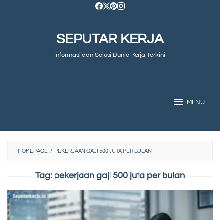
Skip
to
SEPUTAR KERJA
content
Informasi dan Solusi Dunia Kerja Terkini
MENU
HOMEPAGE
/
PEKERJAAN GAJI 500 JUTA PER BULAN
Tag:
pekerjaan gaji 500 juta per bulan