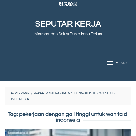
Skip
to
SEPUTAR KERJA
content
Informasi dan Solusi Dunia Kerja Terkini
MENU
HOMEPAGE
/
PEKERJAAN DENGAN GAJI TINGGI UNTUK WANITA DI
INDONESIA
Tag:
pekerjaan dengan gaji tinggi untuk wanita di
indonesia