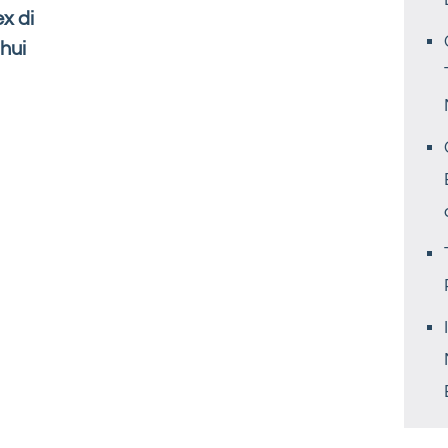
x di
hui