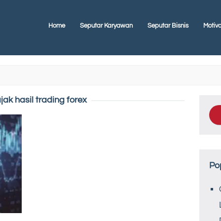
Home
Seputar Karyawan
Seputar Bisnis
Motiva
jak hasil trading forex
Po