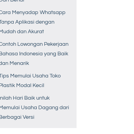
Cara Menyadap Whatsapp
Tanpa Aplikasi dengan
Mudah dan Akurat
Contoh Lowongan Pekerjaan
Bahasa Indonesia yang Baik
dan Menarik
Tips Memulai Usaha Toko
Plastik Modal Kecil
Inilah Hari Baik untuk
Memulai Usaha Dagang dari
Berbagai Versi