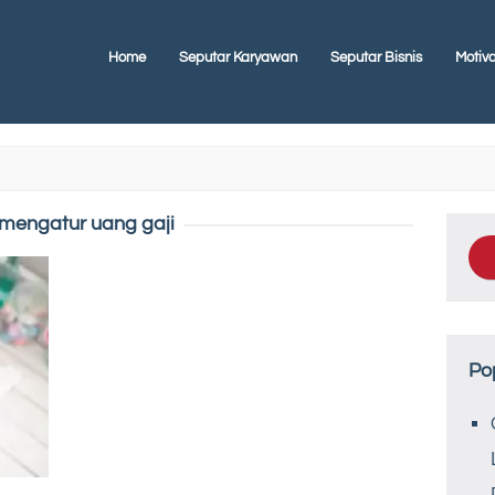
Home
Seputar Karyawan
Seputar Bisnis
Motiva
mengatur uang gaji
Po