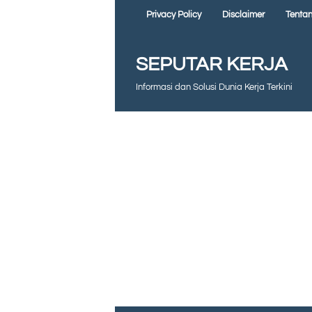
Skip
Privacy Policy
Disclaimer
Tenta
to
content
SEPUTAR KERJA
Informasi dan Solusi Dunia Kerja Terkini