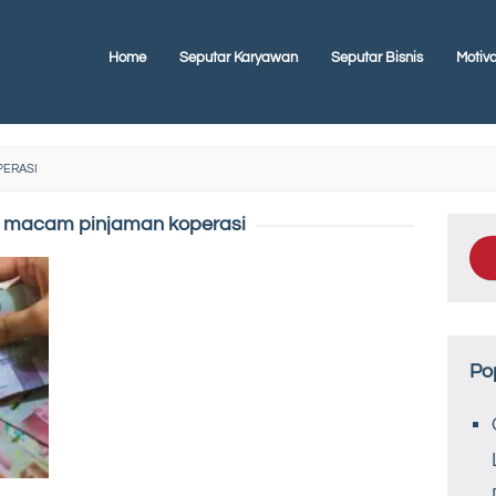
Home
Seputar Karyawan
Seputar Bisnis
Motiva
PERASI
macam pinjaman koperasi
Po