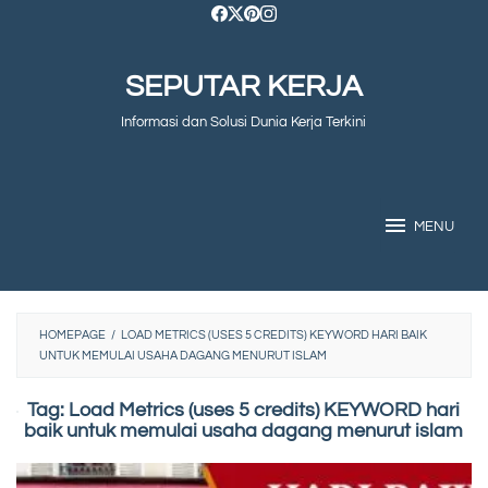
Skip
to
SEPUTAR KERJA
content
Informasi dan Solusi Dunia Kerja Terkini
MENU
HOMEPAGE
/
LOAD METRICS (USES 5 CREDITS) KEYWORD HARI BAIK
UNTUK MEMULAI USAHA DAGANG MENURUT ISLAM
Tag:
Load Metrics (uses 5 credits) KEYWORD hari
baik untuk memulai usaha dagang menurut islam