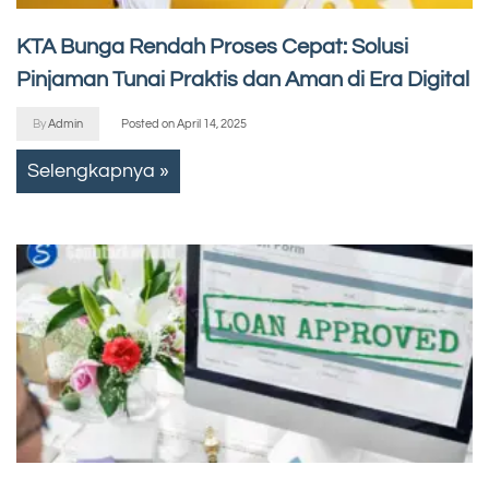
KTA Bunga Rendah Proses Cepat: Solusi
Pinjaman Tunai Praktis dan Aman di Era Digital
By
Admin
Posted on
April 14, 2025
Selengkapnya »