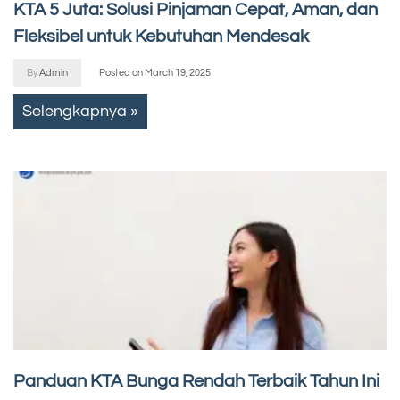
KTA 5 Juta: Solusi Pinjaman Cepat, Aman, dan
Fleksibel untuk Kebutuhan Mendesak
By
Admin
Posted on
March 19, 2025
Selengkapnya »
Panduan KTA Bunga Rendah Terbaik Tahun Ini