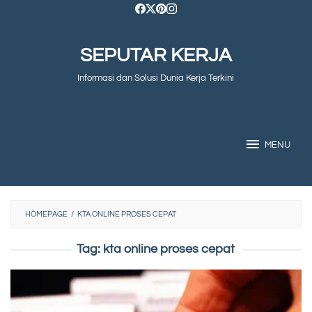
Skip
to
SEPUTAR KERJA
content
Informasi dan Solusi Dunia Kerja Terkini
MENU
HOMEPAGE
/
KTA ONLINE PROSES CEPAT
Tag:
kta online proses cepat