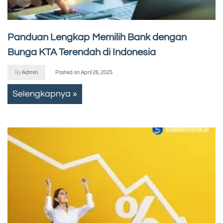
Panduan Lengkap Memilih Bank dengan
Bunga KTA Terendah di Indonesia
By
Admin
Posted on
April 26, 2025
Selengkapnya »