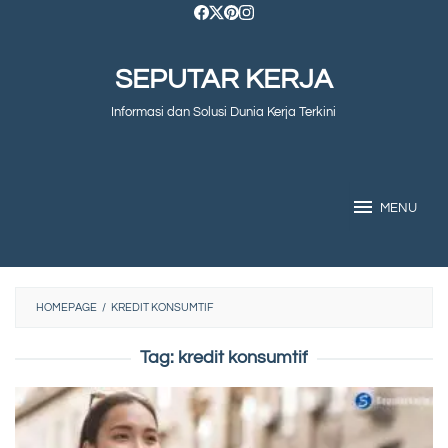
Skip
to
SEPUTAR KERJA
content
Informasi dan Solusi Dunia Kerja Terkini
MENU
HOMEPAGE
/
KREDIT KONSUMTIF
Tag:
kredit konsumtif