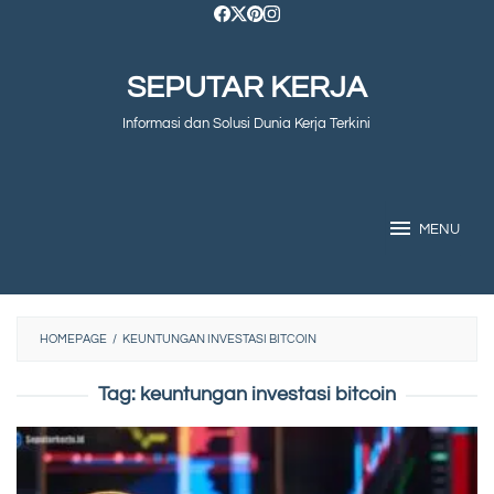
Skip
to
SEPUTAR KERJA
content
Informasi dan Solusi Dunia Kerja Terkini
MENU
HOMEPAGE
/
KEUNTUNGAN INVESTASI BITCOIN
Tag:
keuntungan investasi bitcoin