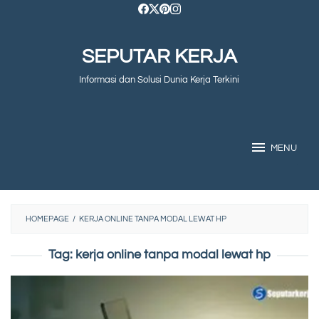
Skip
to
SEPUTAR KERJA
content
Informasi dan Solusi Dunia Kerja Terkini
MENU
HOMEPAGE
/
KERJA ONLINE TANPA MODAL LEWAT HP
Tag:
kerja online tanpa modal lewat hp