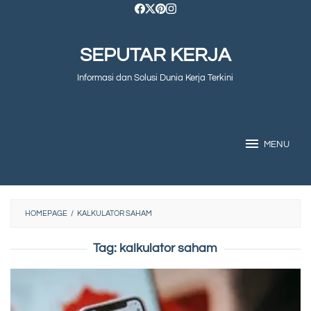
Skip
to
SEPUTAR KERJA
content
Informasi dan Solusi Dunia Kerja Terkini
MENU
HOMEPAGE
/
KALKULATOR SAHAM
Tag:
kalkulator saham