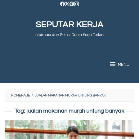
Skip
to
SEPUTAR KERJA
content
Informasi dan Solusi Dunia Kerja Terkini
MENU
HOMEPAGE
/
JUALAN MAKANAN MURAH UNTUNG BANYAK
Tag:
jualan makanan murah untung banyak