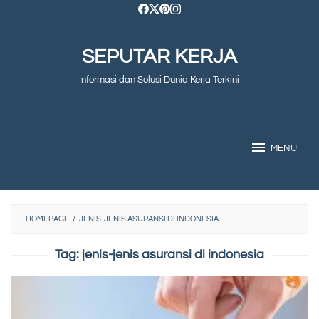
Skip
to
SEPUTAR KERJA
content
Informasi dan Solusi Dunia Kerja Terkini
MENU
HOMEPAGE
/
JENIS-JENIS ASURANSI DI INDONESIA
Tag:
jenis-jenis asuransi di indonesia