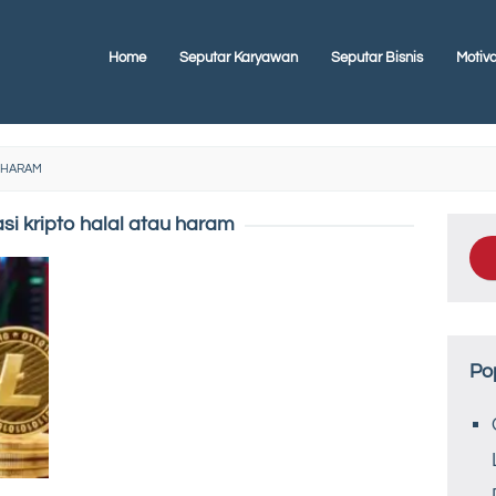
Home
Seputar Karyawan
Seputar Bisnis
Motiva
U HARAM
asi kripto halal atau haram
Po