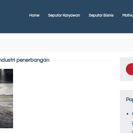
Home
Seputar Karyawan
Seputar Bisnis
Motiva
ndustri penerbangan
Po