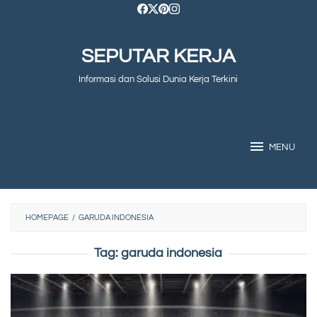
Skip
to
SEPUTAR KERJA
content
Informasi dan Solusi Dunia Kerja Terkini
MENU
HOMEPAGE
/
GARUDA INDONESIA
Tag:
garuda indonesia