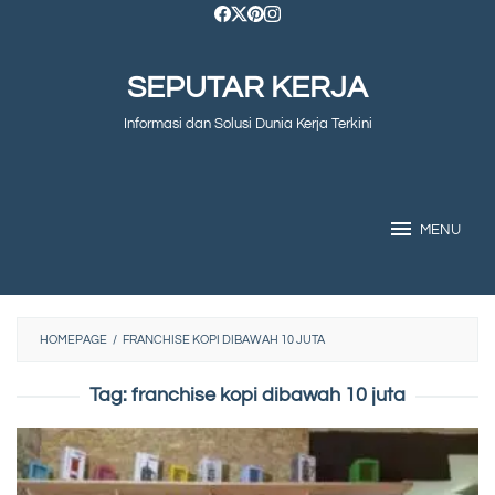
Skip
to
SEPUTAR KERJA
content
Informasi dan Solusi Dunia Kerja Terkini
MENU
HOMEPAGE
/
FRANCHISE KOPI DIBAWAH 10 JUTA
Tag:
franchise kopi dibawah 10 juta