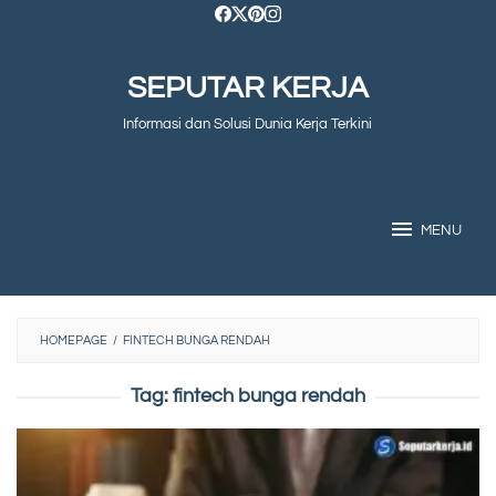
Skip
to
SEPUTAR KERJA
content
Informasi dan Solusi Dunia Kerja Terkini
MENU
HOMEPAGE
/
FINTECH BUNGA RENDAH
Tag:
fintech bunga rendah