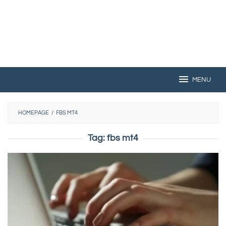
MENU
HOMEPAGE
/
FBS MT4
Tag:
fbs mt4