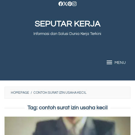
Skip
to
SEPUTAR KERJA
content
Informasi dan Solusi Dunia Kerja Terkini
MENU
HOMEPAGE
/
CONTOH SURAT IZIN USAHA KECIL
Tag:
contoh surat izin usaha kecil