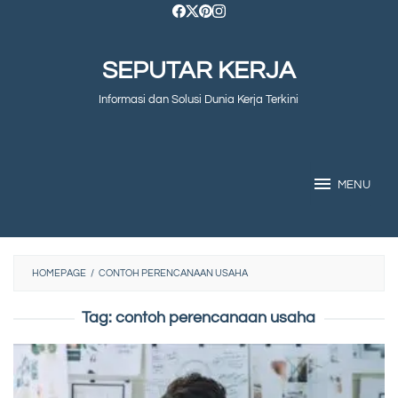
Skip
to
SEPUTAR KERJA
content
Informasi dan Solusi Dunia Kerja Terkini
MENU
HOMEPAGE
/
CONTOH PERENCANAAN USAHA
Tag:
contoh perencanaan usaha