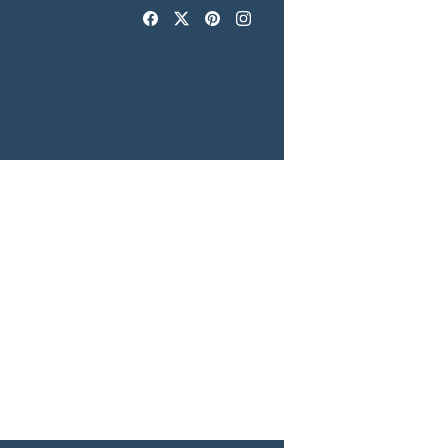
close