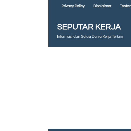
Skip
Privacy Policy
Disclaimer
Tenta
to
content
SEPUTAR KERJA
Informasi dan Solusi Dunia Kerja Terkini