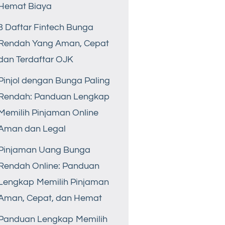
Hemat Biaya
8 Daftar Fintech Bunga
Rendah Yang Aman, Cepat
dan Terdaftar OJK
Pinjol dengan Bunga Paling
Rendah: Panduan Lengkap
Memilih Pinjaman Online
Aman dan Legal
Pinjaman Uang Bunga
Rendah Online: Panduan
Lengkap Memilih Pinjaman
Aman, Cepat, dan Hemat
Panduan Lengkap Memilih