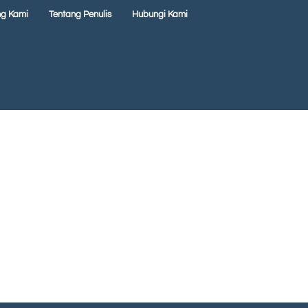
ng Kami
Tentang Penulis
Hubungi Kami