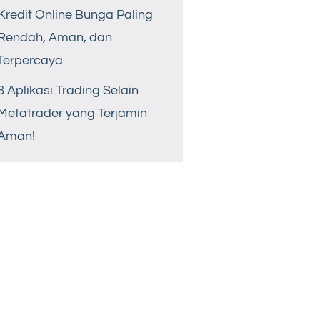
Kredit Online Bunga Paling
Rendah, Aman, dan
Terpercaya
8 Aplikasi Trading Selain
Metatrader yang Terjamin
Aman!