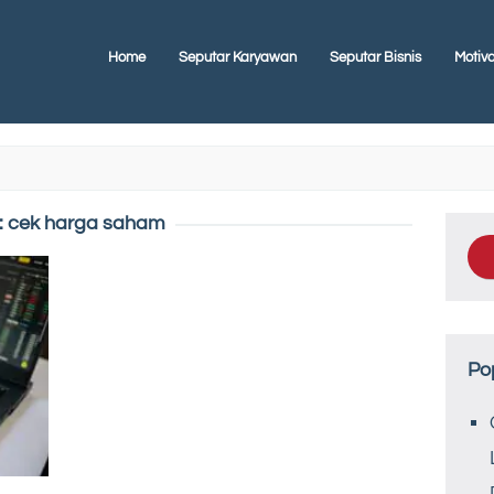
Home
Seputar Karyawan
Seputar Bisnis
Motiva
:
cek harga saham
Po