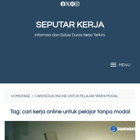
Skip
to
SEPUTAR KERJA
content
Informasi dan Solusi Dunia Kerja Terkini
MENU
HOMEPAGE
/
CARI KERJA ONLINE UNTUK PELAJAR TANPA MODAL
Tag:
cari kerja online untuk pelajar tanpa modal