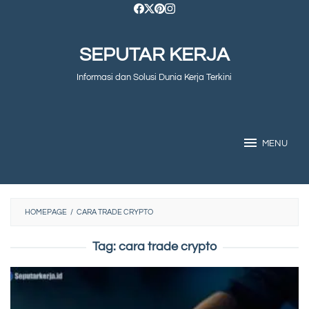
Skip
to
SEPUTAR KERJA
content
Informasi dan Solusi Dunia Kerja Terkini
MENU
HOMEPAGE
/
CARA TRADE CRYPTO
Tag:
cara trade crypto