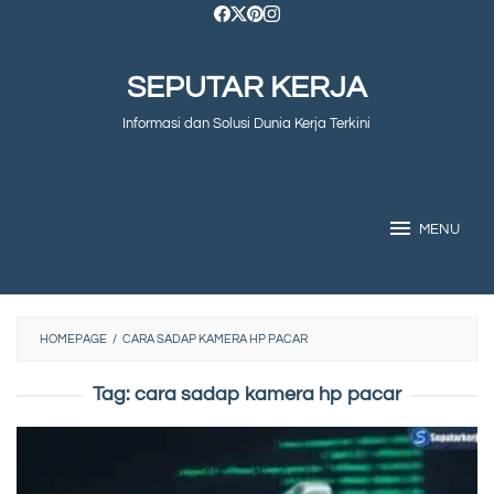
Skip
to
SEPUTAR KERJA
content
Informasi dan Solusi Dunia Kerja Terkini
MENU
HOMEPAGE
/
CARA SADAP KAMERA HP PACAR
Tag:
cara sadap kamera hp pacar