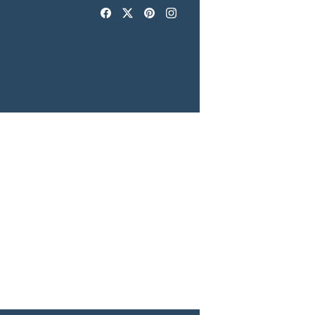
close