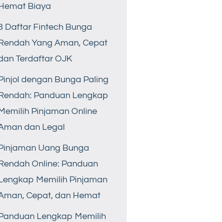
Hemat Biaya
8 Daftar Fintech Bunga
Rendah Yang Aman, Cepat
dan Terdaftar OJK
Pinjol dengan Bunga Paling
Rendah: Panduan Lengkap
Memilih Pinjaman Online
Aman dan Legal
Pinjaman Uang Bunga
Rendah Online: Panduan
Lengkap Memilih Pinjaman
Aman, Cepat, dan Hemat
Panduan Lengkap Memilih