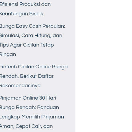
Efisiensi Produksi dan
Keuntungan Bisnis
Bunga Easy Cash Perbulan:
Simulasi, Cara Hitung, dan
Tips Agar Cicilan Tetap
Ringan
Fintech Cicilan Online Bunga
Rendah, Berikut Daftar
Rekomendasinya
Pinjaman Online 30 Hari
Bunga Rendah: Panduan
Lengkap Memilih Pinjaman
Aman, Cepat Cair, dan