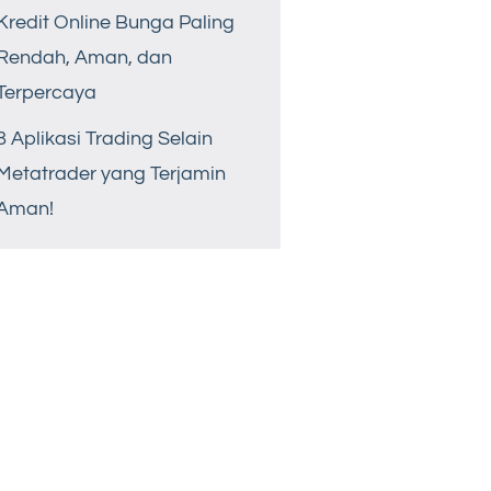
Kredit Online Bunga Paling
Rendah, Aman, dan
Terpercaya
8 Aplikasi Trading Selain
Metatrader yang Terjamin
Aman!