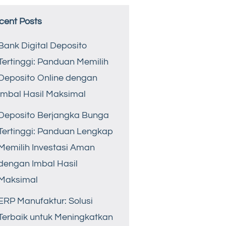
cent Posts
Bank Digital Deposito
Tertinggi: Panduan Memilih
Deposito Online dengan
Imbal Hasil Maksimal
Deposito Berjangka Bunga
Tertinggi: Panduan Lengkap
Memilih Investasi Aman
dengan Imbal Hasil
Maksimal
ERP Manufaktur: Solusi
Terbaik untuk Meningkatkan