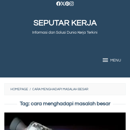
Skip
to
SEPUTAR KERJA
content
Informasi dan Solusi Dunia Kerja Terkini
MENU
HOMEPAGE
/
CARA MENGHADAPI MASALAH BESAR
Tag:
cara menghadapi masalah besar