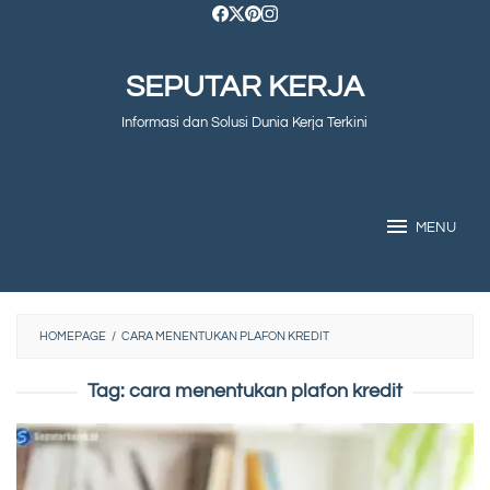
Skip
to
SEPUTAR KERJA
content
Informasi dan Solusi Dunia Kerja Terkini
MENU
HOMEPAGE
/
CARA MENENTUKAN PLAFON KREDIT
Tag:
cara menentukan plafon kredit