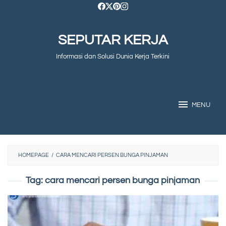
Skip
to
SEPUTAR KERJA
content
Informasi dan Solusi Dunia Kerja Terkini
MENU
HOMEPAGE
/
CARA MENCARI PERSEN BUNGA PINJAMAN
Tag:
cara mencari persen bunga pinjaman