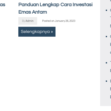
mas
Panduan Lengkap Cara Investasi
Emas Antam
By
Admin
Posted on
January 26, 2023
Selengkapnya »