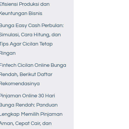
Efisiensi Produksi dan
Keuntungan Bisnis
Bunga Easy Cash Perbulan:
Simulasi, Cara Hitung, dan
Tips Agar Cicilan Tetap
Ringan
Fintech Cicilan Online Bunga
Rendah, Berikut Daftar
Rekomendasinya
Pinjaman Online 30 Hari
Bunga Rendah: Panduan
Lengkap Memilih Pinjaman
Aman, Cepat Cair, dan