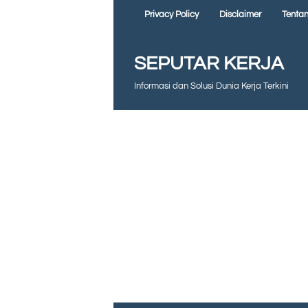
Skip
Privacy Policy
Disclaimer
Tenta
to
content
SEPUTAR KERJA
Informasi dan Solusi Dunia Kerja Terkini